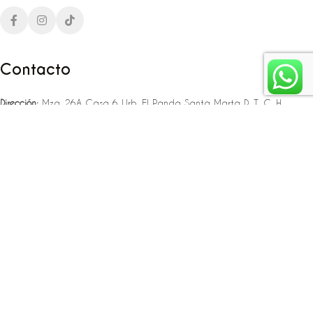
Contacto
Dirección:
Mza. 26A Casa 6 Urb. El Panda Santa Marta D. T. C. H
Teléfono:
‪‪‪+57 323 307 06 80‬‬‬ – +57 321 775 37 25
Email:
infojlplanner@gmail.com
Enlaces rápidos
Planea tu boda
Fiesta de 15
Eventos empresariales
Locaciones en el caribe colombiano