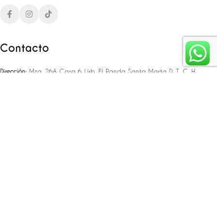
Contacto
Dirección:
Mza. 26A Casa 6 Urb. El Panda Santa Marta D. T. C. H
Teléfono:
‪‪‪+57 323 307 06 80‬‬‬ – +57 321 775 37 25
Email:
infojlplanner@gmail.com
Enlaces rápidos
Planea tu boda
Fiesta de 15
Eventos empresariales
Locaciones en el caribe colombiano