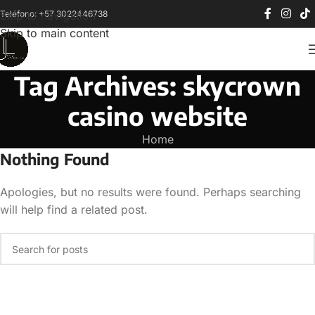
Teléfono: +57 3022446738
Skip to navigation
Skip to main content
Tag Archives: skycrown
casino website
Home
Nothing Found
Apologies, but no results were found. Perhaps searching
will help find a related post.