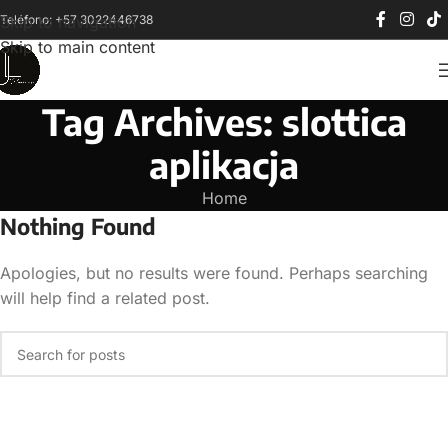
Teléfono: +57 3022446738
Skip to navigation
Skip to main content
Tag Archives: slottica
aplikacja
Home
Nothing Found
Apologies, but no results were found. Perhaps searching
will help find a related post.