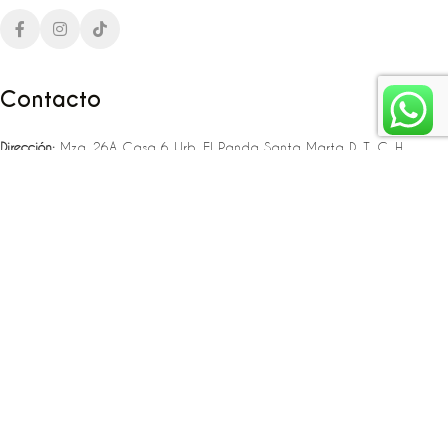
Contacto
Dirección:
Mza. 26A Casa 6 Urb. El Panda Santa Marta D. T. C. H
Teléfono:
‪‪‪+57 323 307 06 80‬‬‬ – +57 321 775 37 25
Email:
infojlplanner@gmail.com
Enlaces rápidos
Planea tu boda
Fiesta de 15
Eventos empresariales
Locaciones en el caribe colombiano