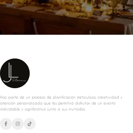
Haz parte de un proceso de planificación meticulosa, creatividad y
atención personalizada que les permitirá disfrutar de un evento
inolvidable y significativo junto a sus invitados.