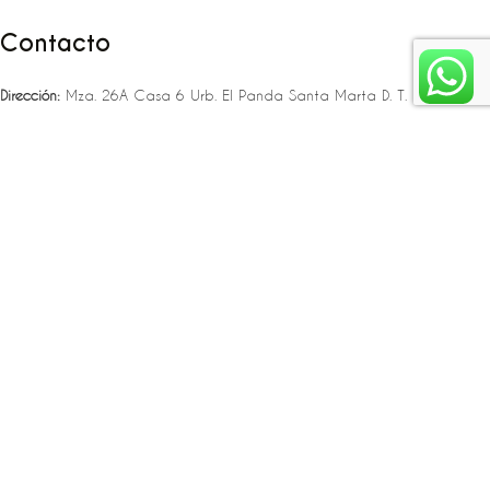
Contacto
Dirección:
Mza. 26A Casa 6 Urb. El Panda Santa Marta D. T. C. H
Teléfono:
‪‪‪+57 323 307 06 80‬‬‬ – +57 321 775 37 25
Email:
infojlplanner@gmail.com
Enlaces rápidos
Planea tu boda
Fiesta de 15
Eventos empresariales
Locaciones en el caribe colombiano
Suscríbete