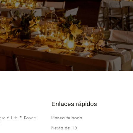
Enlaces rápidos
Planea tu boda
sa 6 Urb. El Panda
H
Fiesta de 15