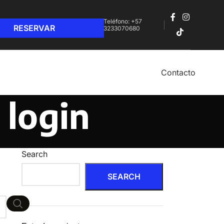
Teléfono: +57
3233070680‬
Contacto
 login
Search
SEARCH