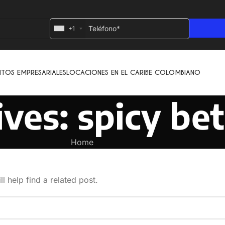
+1
NTOS EMPRESARIALES
LOCACIONES EN EL CARIBE COLOMBIANO
ves: spicy bet
Home
l help find a related post.