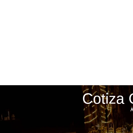
Cotiza 
A