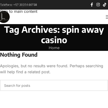
Teléfono: +57 3022446738
Skip to navigation
Skip to main content
Tag Archives: spin away
casino
Home
Nothing Found
Apologies, but no results were found. Perhaps searching
will help find a related post.