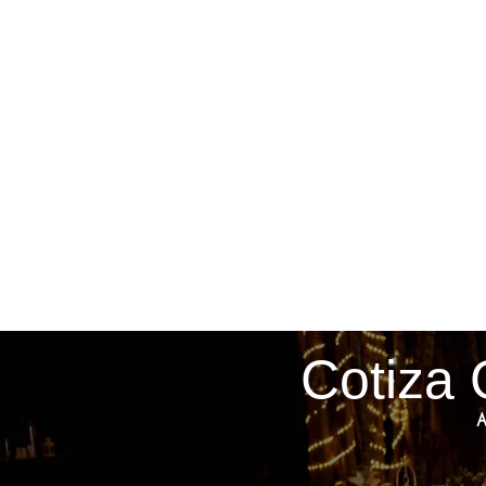
Cotiza 
A