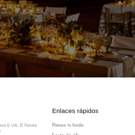
Enlaces rápidos
Planea tu boda
sa 6 Urb. El Panda
H