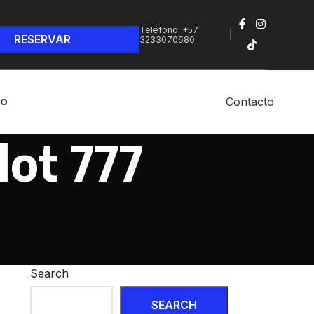
Teléfono: +57
3233070680‬
Contacto
NO
lot 777
Search
SEARCH