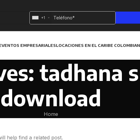
+1
EVENTOS EMPRESARIALES
LOCACIONES EN EL CARIBE COLOMBIA
es: tadhana s
download
Home
l help find a related post.