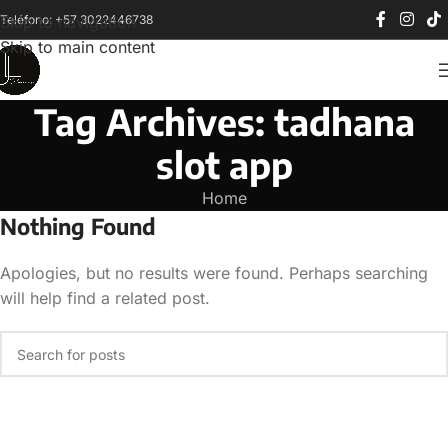
Teléfono: +57 3022446738
Skip to navigation
Skip to main content
Tag Archives: tadhana
slot app
Home
Nothing Found
Apologies, but no results were found. Perhaps searching
will help find a related post.