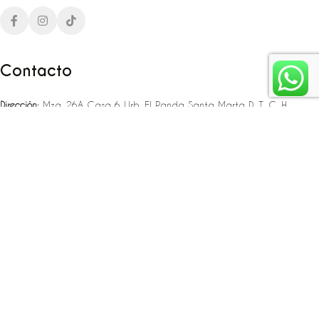
Contacto
Dirección:
Mza. 26A Casa 6 Urb. El Panda Santa Marta D. T. C. H
Teléfono:
‪‪‪+57 323 307 06 80‬‬‬ – +57 321 775 37 25
Email:
infojlplanner@gmail.com
Enlaces rápidos
Planea tu boda
Fiesta de 15
Eventos empresariales
Locaciones en el caribe colombiano