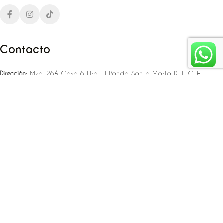
Contacto
Dirección:
Mza. 26A Casa 6 Urb. El Panda Santa Marta D. T. C. H
Teléfono:
‪‪‪+57 323 307 06 80‬‬‬ – +57 321 775 37 25
Email:
infojlplanner@gmail.com
Enlaces rápidos
Planea tu boda
Fiesta de 15
Eventos empresariales
Locaciones en el caribe colombiano