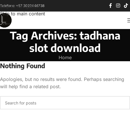
Teléfono: +57 3022446738
Skip to navigation
Skip to main content
Tag Archives: tadhana
slot download
Home
Nothing Found
Apologies, but no results were found. Perhaps searching
will help find a related post.