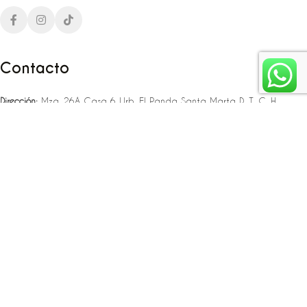
Contacto
Dirección:
Mza. 26A Casa 6 Urb. El Panda Santa Marta D. T. C. H
Teléfono:
‪‪‪+57 323 307 06 80‬‬‬ – +57 321 775 37 25
Email:
infojlplanner@gmail.com
Enlaces rápidos
Planea tu boda
Fiesta de 15
Eventos empresariales
Locaciones en el caribe colombiano