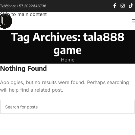
Teléfono: +57 3022446738
Skip to navigation
Skip to main content
Tag Archives: tala888
game
Home
Nothing Found
Apologies, but no results were found. Perhaps searching
will help find a related post.