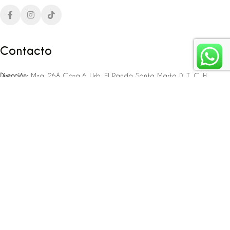
Contacto
Dirección:
Mza. 26A Casa 6 Urb. El Panda Santa Marta D. T. C. H
Teléfono:
‪‪‪+57 323 307 06 80‬‬‬ – +57 321 775 37 25
Email:
infojlplanner@gmail.com
Enlaces rápidos
Planea tu boda
Fiesta de 15
Eventos empresariales
Locaciones en el caribe colombiano