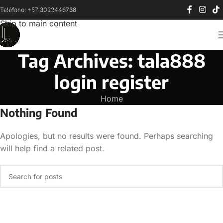
Teléfono: +57 3022446738
Skip to navigation
Skip to main content
Tag Archives: tala888
login register
Home
Nothing Found
Apologies, but no results were found. Perhaps searching
will help find a related post.