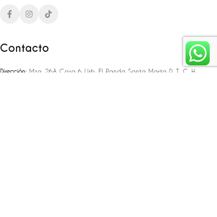
Contacto
Dirección:
Mza. 26A Casa 6 Urb. El Panda Santa Marta D. T. C. H
Teléfono:
‪‪‪+57 323 307 06 80‬‬‬ – +57 321 775 37 25
Email:
infojlplanner@gmail.com
Enlaces rápidos
Planea tu boda
Fiesta de 15
Eventos empresariales
Locaciones en el caribe colombiano