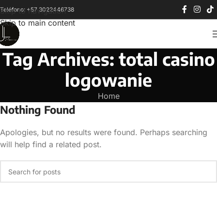
Teléfono: +57 3022446738
Skip to navigation
Skip to main content
Tag Archives: total casino
logowanie
Home
Nothing Found
Apologies, but no results were found. Perhaps searching
will help find a related post.