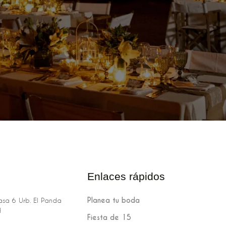
Enlaces rápidos
Planea tu boda
sa 6 Urb. El Panda
H
Fiesta de 15