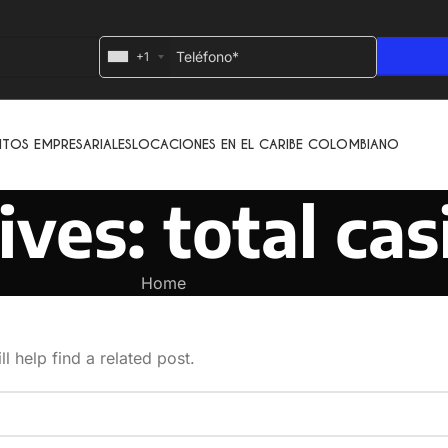
+1
NTOS EMPRESARIALES
LOCACIONES EN EL CARIBE COLOMBIANO
ves: total cas
Home
l help find a related post.