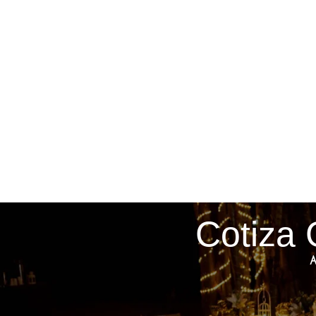
Cotiza 
A