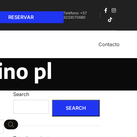
Teléfono: +57
3233070680‬
Contacto
ino pl
Search
SEARCH