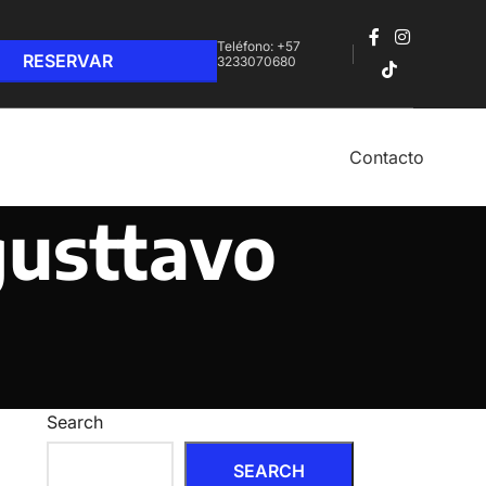
Teléfono: +57
3233070680‬
Contacto
gusttavo
Search
SEARCH