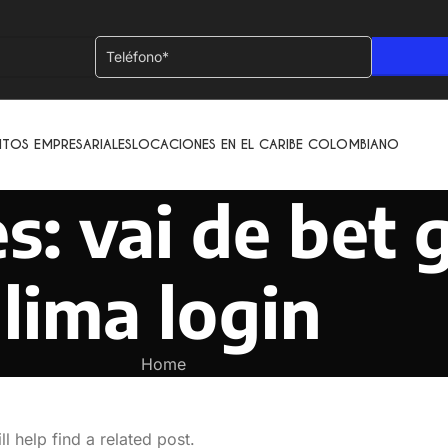
NTOS EMPRESARIALES
LOCACIONES EN EL CARIBE COLOMBIANO
s: vai de bet 
lima login
Home
l help find a related post.