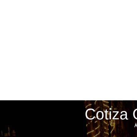
Cotiza 
A