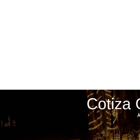
Cotiza 
A