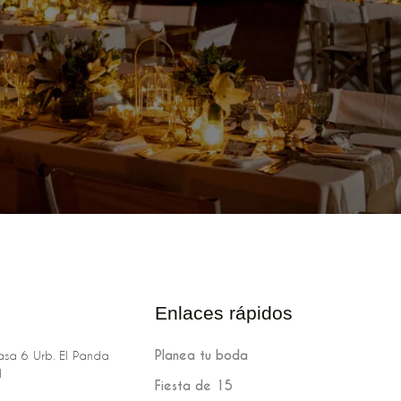
Enlaces rápidos
Planea tu boda
sa 6 Urb. El Panda
H
Fiesta de 15