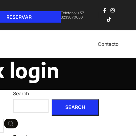
Teléfono: +57
3233070680‬
Contacto
 login
Search
SEARCH