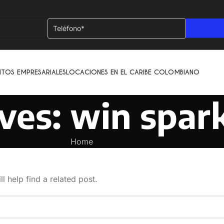
NTOS EMPRESARIALES
LOCACIONES EN EL CARIBE COLOMBIANO
ves: win spark
Home
l help find a related post.