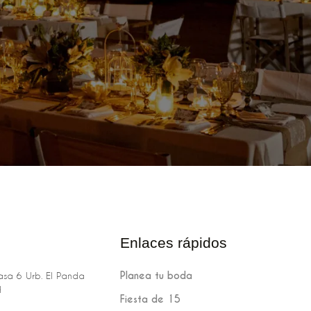
Enlaces rápidos
Planea tu boda
sa 6 Urb. El Panda
H
Fiesta de 15