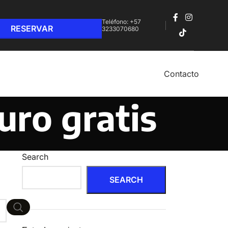
Teléfono: +57
3233070680‬
Contacto
uro gratis
Search
SEARCH