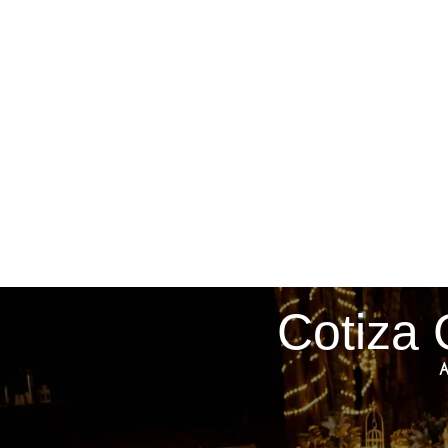
Cotiza 
A