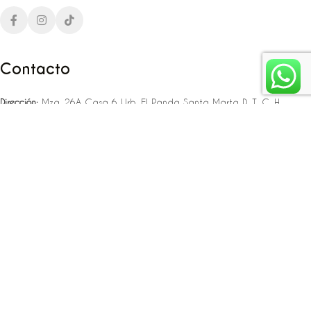
Contacto
Dirección:
Mza. 26A Casa 6 Urb. El Panda Santa Marta D. T. C. H
Teléfono:
‪‪‪+57 323 307 06 80‬‬‬ – +57 321 775 37 25
Email:
infojlplanner@gmail.com
Enlaces rápidos
Planea tu boda
Fiesta de 15
Eventos empresariales
Locaciones en el caribe colombiano