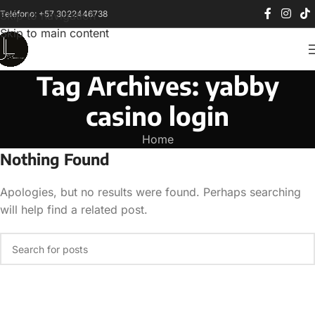
Teléfono: +57 3022446738
Skip to navigation
Skip to main content
Tag Archives: yabby
casino login
Home
Nothing Found
Apologies, but no results were found. Perhaps searching
will help find a related post.