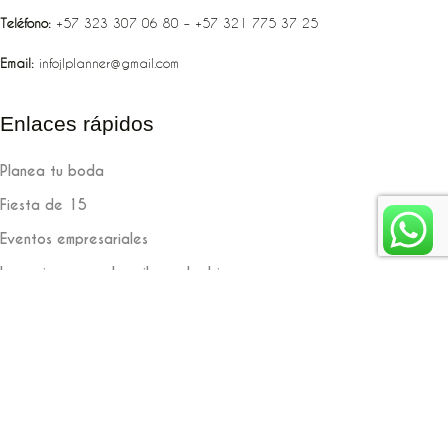
Teléfono:
‪‪‪+57 323 307 06 80‬‬‬ – +57 321 775 37 25
Email:
infojlplanner@gmail.com
Enlaces rápidos
Planea tu boda
Fiesta de 15
Eventos empresariales
Locaciones en el caribe colombiano
Suscríbete
Jlplanner
Diseñado y desarrollado por
Lead
10.co
Copyright
2021