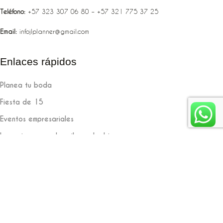
Teléfono:
‪‪‪+57 323 307 06 80‬‬‬ – +57 321 775 37 25
Email:
infojlplanner@gmail.com
Enlaces rápidos
Planea tu boda
Fiesta de 15
Eventos empresariales
Locaciones en el caribe colombiano
Suscríbete
Jlplanner
Diseñado y desarrollado por
Lead
10.co
Copyright
2021